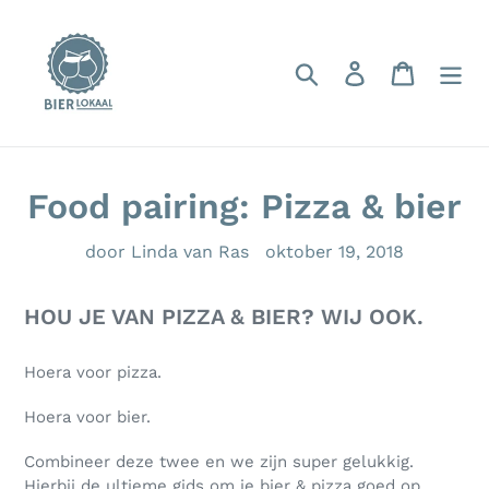
Meteen
naar
de
Zoeken
Aanmelden
Winkelw
inhoud
Food pairing: Pizza & bier
door Linda van Ras
oktober 19, 2018
HOU JE VAN PIZZA & BIER? WIJ OOK.
Hoera voor pizza.
Hoera voor bier.
Combineer deze twee en we zijn super gelukkig.
Hierbij de ultieme gids om je bier & pizza goed op