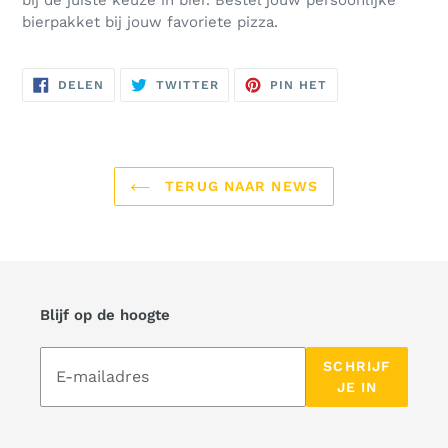
bij de juiste keuze in bier. Bestel jouw persoonlijke
bierpakket bij jouw favoriete pizza.
DELEN
DELEN
PINNEN
DELEN
TWITTER
PIN HET
OP
OP
OP
FACEBOOK
TWITTER
PINTEREST
TERUG NAAR NEWS
Blijf op de hoogte
Abonneer
SCHRIJF
op
JE IN
onze
mailinglijst