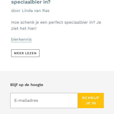
speciaalbier in?
door Linda van Ras
Hoe schenk je een perfect speciaalbier in? Je
ziet het hier!
bierkennis
MEER LEZEN
Blijf op de hoogte
Abonneer
SCHRIJF
op
JE IN
onze
mailinglijst